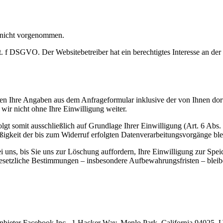
 nicht vorgenommen.
t. f DSGVO. Der Websitebetreiber hat ein berechtigtes Interesse an der
n Ihre Angaben aus dem Anfrageformular inklusive der von Ihnen dor
wir nicht ohne Ihre Einwilligung weiter.
gt somit ausschließlich auf Grundlage Ihrer Einwilligung (Art. 6 Abs.
ßigkeit der bis zum Widerruf erfolgten Datenverarbeitungsvorgänge bl
uns, bis Sie uns zur Löschung auffordern, Ihre Einwilligung zur Spei
esetzliche Bestimmungen – insbesondere Aufbewahrungsfristen – bleib
nbieter Facebook Inc., 1 Hacker Way, Menlo Park, California 94025, 