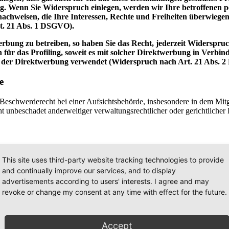
. Wenn Sie Widerspruch einlegen, werden wir Ihre betroffenen pe
achweisen, die Ihre Interessen, Rechte und Freiheiten überwiege
t. 21 Abs. 1 DSGVO).
bung zu betreiben, so haben Sie das Recht, jederzeit Widerspruc
 für das Profiling, soweit es mit solcher Direktwerbung in Verbi
 der Direktwerbung verwendet (Widerspruch nach Art. 21 Abs. 
e
schwerderecht bei einer Aufsichtsbehörde, insbesondere in dem Mitgli
 unbeschadet anderweitiger verwaltungsrechtlicher oder gerichtlicher 
oder in Erfüllung eines Vertrags automatisiert verarbeiten, an sich od
n einen anderen Verantwortlichen verlangen, erfolgt dies nur, soweit e
This site uses third-party website tracking technologies to provide
and continually improve our services, and to display
advertisements according to users' interests. I agree and may
revoke or change my consent at any time with effect for the future.
ung vertraulicher Inhalte, wie zum Beispiel Bestellungen oder Anfrage
dass die Adresszeile des Browsers von “http://” auf “https://” wechsel
Accept
en, die Sie an uns übermitteln, nicht von Dritten mitgelesen werden.