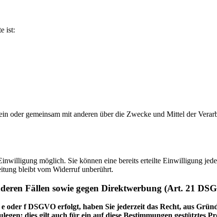
e ist:
ie allein oder gemeinsam mit anderen über die Zwecke und Mittel der V
nwilligung möglich. Sie können eine bereits erteilte Einwilligung jede
itung bleibt vom Widerruf unberührt.
nderen Fällen sowie gegen Direktwerbung (Art. 21 DS
 e oder f DSGVO erfolgt, haben Sie jederzeit das Recht, aus Gründ
en; dies gilt auch für ein auf diese Bestimmungen gestütztes Prof