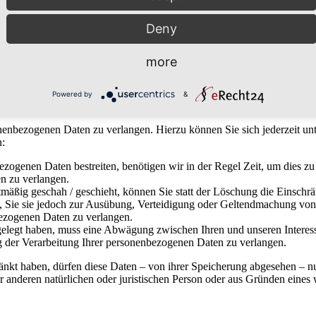
Deny
zeit das Recht auf unentgeltliche Auskunft über Ihre gespeicherten 
more
Sperrung oder Löschung dieser Daten. Hierzu sowie zu weiteren Frage
Powered by
&
onenbezogenen Daten zu verlangen. Hierzu können Sie sich jederzeit 
n:
ezogenen Daten bestreiten, benötigen wir in der Regel Zeit, um dies z
n zu verlangen.
äßig geschah / geschieht, können Sie statt der Löschung die Einschr
Sie sie jedoch zur Ausübung, Verteidigung oder Geltendmachung von R
ezogenen Daten zu verlangen.
legt haben, muss eine Abwägung zwischen Ihren und unseren Interess
g der Verarbeitung Ihrer personenbezogenen Daten zu verlangen.
änkt haben, dürfen diese Daten – von ihrer Speicherung abgesehen – n
anderen natürlichen oder juristischen Person oder aus Gründen eines w