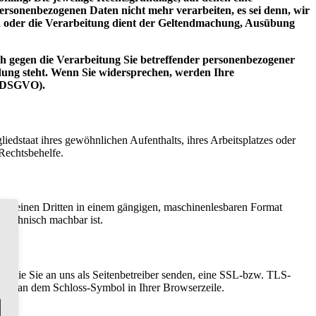
rsonenbezogenen Daten nicht mehr verarbeiten, es sei denn, wir
n oder die Verarbeitung dient der Geltendmachung, Ausübung
h gegen die Verarbeitung Sie betreffender personenbezogener
ndung steht. Wenn Sie widersprechen, werden Ihre
2 DSGVO).
edstaat ihres gewöhnlichen Aufenthalts, ihres Arbeitsplatzes oder
Rechtsbehelfe.
er an einen Dritten in einem gängigen, maschinenlesbaren Format
s technisch machbar ist.
n, die Sie an uns als Seitenbetreiber senden, eine SSL-bzw. TLS-
t und an dem Schloss-Symbol in Ihrer Browserzeile.